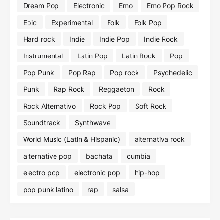
Dream Pop
Electronic
Emo
Emo Pop Rock
Epic
Experimental
Folk
Folk Pop
Hard rock
Indie
Indie Pop
Indie Rock
Instrumental
Latin Pop
Latin Rock
Pop
Pop Punk
Pop Rap
Pop rock
Psychedelic
Punk
Rap Rock
Reggaeton
Rock
Rock Alternativo
Rock Pop
Soft Rock
Soundtrack
Synthwave
World Music (Latin & Hispanic)
alternativa rock
alternative pop
bachata
cumbia
electro pop
electronic pop
hip-hop
pop punk latino
rap
salsa