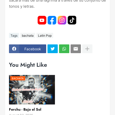
sacará más de una lágrima a través de su conjunto de
tonos y letras.
Tags
bachata
Latin Pop
Facebook
You Might Like
BACHATA
Ferchu - Bajo el Sol