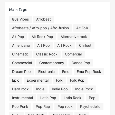
Main Tags
80s Vibes
Afrobeat
Afrobeats / Afro-pop / Afro-fusion
Alt Folk
Alt Pop
Alt Rock Pop
Alternative rock
Americana
Art Pop
Art Rock
Chillout
Cinematic
Classic Rock
Comercial
Commercial
Contemporany
Dance Pop
Dream Pop
Electronic
Emo
Emo Pop Rock
Epic
Experimental
Folk
Folk Pop
Hard rock
Indie
Indie Pop
Indie Rock
Instrumental
Latin Pop
Latin Rock
Pop
Pop Punk
Pop Rap
Pop rock
Psychedelic