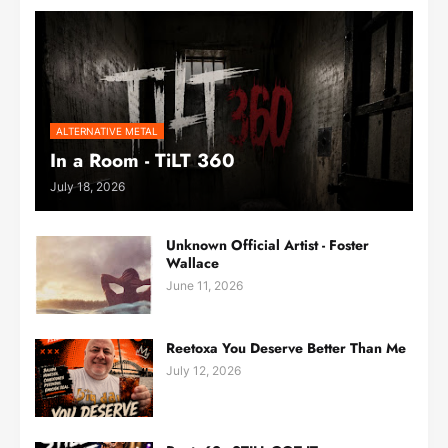
ALTERNATIVE METAL
In a Room - TiLT 360
July 18, 2026
Unknown Official Artist - Foster
Wallace
June 11, 2026
Reetoxa You Deserve Better Than Me
July 12, 2026