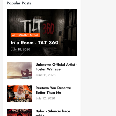
Popular Posts
ALTERNATIVE METAL
In a Room - TiLT 360
July 18, 2026
Unknown Official Artist -
Foster Wallace
June 11, 2026
Reetoxa You Deserve
Better Than Me
July 12, 2026
Dyloc - Silencio hace
ruido