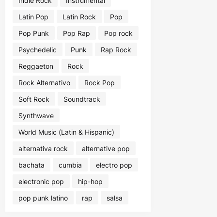
Indie Rock
Instrumental
Latin Pop
Latin Rock
Pop
Pop Punk
Pop Rap
Pop rock
Psychedelic
Punk
Rap Rock
Reggaeton
Rock
Rock Alternativo
Rock Pop
Soft Rock
Soundtrack
Synthwave
World Music (Latin & Hispanic)
alternativa rock
alternative pop
bachata
cumbia
electro pop
electronic pop
hip-hop
pop punk latino
rap
salsa