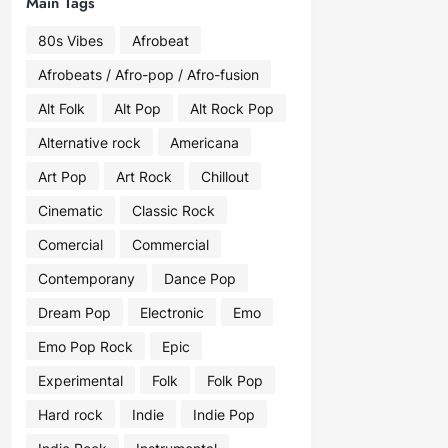
Main Tags
80s Vibes
Afrobeat
Afrobeats / Afro-pop / Afro-fusion
Alt Folk
Alt Pop
Alt Rock Pop
Alternative rock
Americana
Art Pop
Art Rock
Chillout
Cinematic
Classic Rock
Comercial
Commercial
Contemporany
Dance Pop
Dream Pop
Electronic
Emo
Emo Pop Rock
Epic
Experimental
Folk
Folk Pop
Hard rock
Indie
Indie Pop