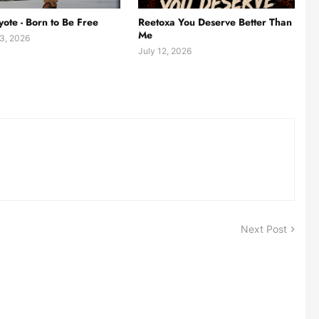
yote - Born to Be Free
Reetoxa You Deserve Better Than
Me
3, 2026
July 12, 2026
Next Post