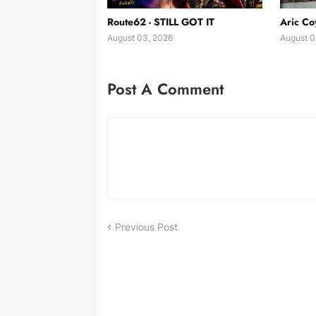
Route62 - STILL GOT IT
Aric Co
August 03, 2026
August 0
Post A Comment
Previous Post