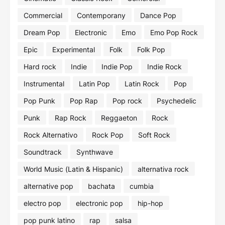
Commercial
Contemporany
Dance Pop
Dream Pop
Electronic
Emo
Emo Pop Rock
Epic
Experimental
Folk
Folk Pop
Hard rock
Indie
Indie Pop
Indie Rock
Instrumental
Latin Pop
Latin Rock
Pop
Pop Punk
Pop Rap
Pop rock
Psychedelic
Punk
Rap Rock
Reggaeton
Rock
Rock Alternativo
Rock Pop
Soft Rock
Soundtrack
Synthwave
World Music (Latin & Hispanic)
alternativa rock
alternative pop
bachata
cumbia
electro pop
electronic pop
hip-hop
pop punk latino
rap
salsa