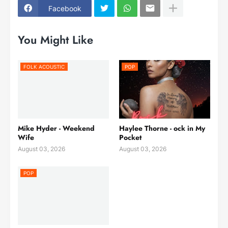
Facebook
You Might Like
FOLK ACOUSTIC
POP
Mike Hyder - Weekend
Haylee Thorne - ock in My
Wife
Pocket
August 03, 2026
August 03, 2026
POP