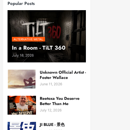
Popular Posts
ALTERNATIVE METAL
In a Room - TiLT 360
July 18, 2026
Unknown Official Artist -
Foster Wallace
June 11, 2026
Reetoxa You Deserve
Better Than Me
July 12, 2026
JI BLUE - 景色