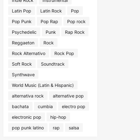
Indie Rock
Instrumental
Latin Pop
Latin Rock
Pop
Pop Punk
Pop Rap
Pop rock
Psychedelic
Punk
Rap Rock
Reggaeton
Rock
Rock Alternativo
Rock Pop
Soft Rock
Soundtrack
Synthwave
World Music (Latin & Hispanic)
alternativa rock
alternative pop
bachata
cumbia
electro pop
electronic pop
hip-hop
pop punk latino
rap
salsa