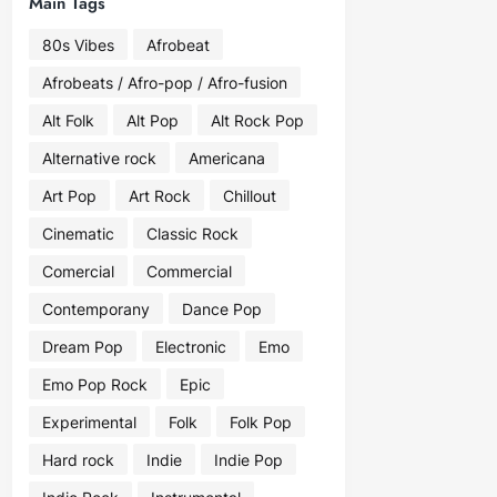
Main Tags
80s Vibes
Afrobeat
Afrobeats / Afro-pop / Afro-fusion
Alt Folk
Alt Pop
Alt Rock Pop
Alternative rock
Americana
Art Pop
Art Rock
Chillout
Cinematic
Classic Rock
Comercial
Commercial
Contemporany
Dance Pop
Dream Pop
Electronic
Emo
Emo Pop Rock
Epic
Experimental
Folk
Folk Pop
Hard rock
Indie
Indie Pop