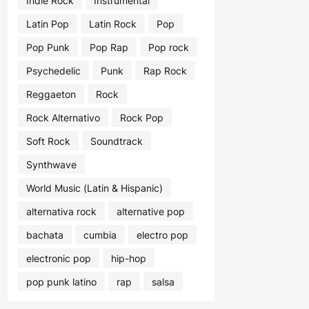
Indie Rock
Instrumental
Latin Pop
Latin Rock
Pop
Pop Punk
Pop Rap
Pop rock
Psychedelic
Punk
Rap Rock
Reggaeton
Rock
Rock Alternativo
Rock Pop
Soft Rock
Soundtrack
Synthwave
World Music (Latin & Hispanic)
alternativa rock
alternative pop
bachata
cumbia
electro pop
electronic pop
hip-hop
pop punk latino
rap
salsa