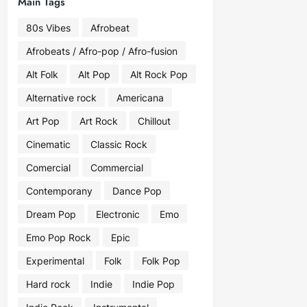
Main Tags
80s Vibes
Afrobeat
Afrobeats / Afro-pop / Afro-fusion
Alt Folk
Alt Pop
Alt Rock Pop
Alternative rock
Americana
Art Pop
Art Rock
Chillout
Cinematic
Classic Rock
Comercial
Commercial
Contemporany
Dance Pop
Dream Pop
Electronic
Emo
Emo Pop Rock
Epic
Experimental
Folk
Folk Pop
Hard rock
Indie
Indie Pop