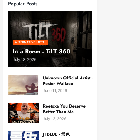
Popular Posts
ALTERNATIVE METAL
In a Room - TiLT 360
July 18, 2026
Unknown Official Artist -
Foster Wallace
June 11, 2026
Reetoxa You Deserve
Better Than Me
July 12, 2026
JI BLUE - 景色