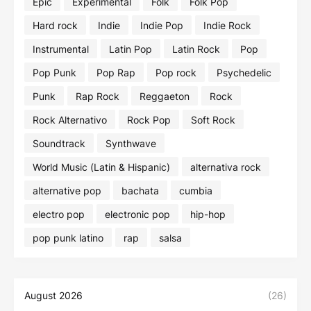
Epic
Experimental
Folk
Folk Pop
Hard rock
Indie
Indie Pop
Indie Rock
Instrumental
Latin Pop
Latin Rock
Pop
Pop Punk
Pop Rap
Pop rock
Psychedelic
Punk
Rap Rock
Reggaeton
Rock
Rock Alternativo
Rock Pop
Soft Rock
Soundtrack
Synthwave
World Music (Latin & Hispanic)
alternativa rock
alternative pop
bachata
cumbia
electro pop
electronic pop
hip-hop
pop punk latino
rap
salsa
August 2026
(26)