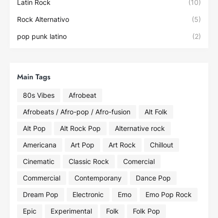
Latin Rock
(10)
Rock Alternativo
(5)
pop punk latino
(2)
Main Tags
80s Vibes
Afrobeat
Afrobeats / Afro-pop / Afro-fusion
Alt Folk
Alt Pop
Alt Rock Pop
Alternative rock
Americana
Art Pop
Art Rock
Chillout
Cinematic
Classic Rock
Comercial
Commercial
Contemporany
Dance Pop
Dream Pop
Electronic
Emo
Emo Pop Rock
Epic
Experimental
Folk
Folk Pop