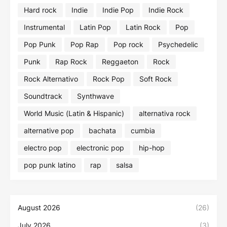
Hard rock
Indie
Indie Pop
Indie Rock
Instrumental
Latin Pop
Latin Rock
Pop
Pop Punk
Pop Rap
Pop rock
Psychedelic
Punk
Rap Rock
Reggaeton
Rock
Rock Alternativo
Rock Pop
Soft Rock
Soundtrack
Synthwave
World Music (Latin & Hispanic)
alternativa rock
alternative pop
bachata
cumbia
electro pop
electronic pop
hip-hop
pop punk latino
rap
salsa
August 2026
(26)
July 2026
(3)